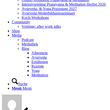
Intensivseminar Pranayama & Meditation Herbst 2026
Ayurveda- & Yoga-Praxistage 2027
Ayurveda-Weiterbildungsseminare
Koch-Workshops
Community
Vorträge: after work talks
Shop
Media
Podcast
Mediathek
Blog
Allgemein
Ayurveda
Ernährung
Rezepte
Yoga
Meditation
Suche
Menü
Menü