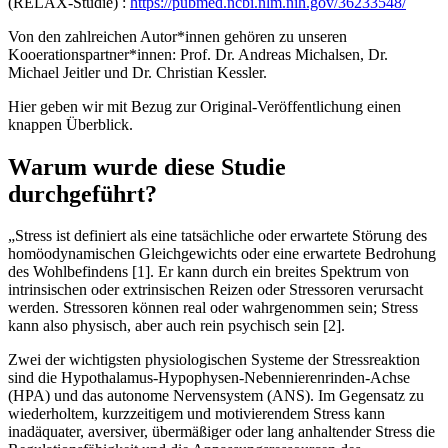
(RELAX-Studie) :
https://pubmed.ncbi.nlm.nih.gov/36233548/
Von den zahlreichen Autor*innen gehören zu unseren
Kooerationspartner*innen: Prof. Dr. Andreas Michalsen, Dr.
Michael Jeitler und Dr. Christian Kessler.
Hier geben wir mit Bezug zur Original-Veröffentlichung einen
knappen Überblick.
Warum wurde diese Studie
durchgeführt?
„Stress ist definiert als eine tatsächliche oder erwartete Störung des
homöodynamischen Gleichgewichts oder eine erwartete Bedrohung
des Wohlbefindens [1]. Er kann durch ein breites Spektrum von
intrinsischen oder extrinsischen Reizen oder Stressoren verursacht
werden. Stressoren können real oder wahrgenommen sein; Stress
kann also physisch, aber auch rein psychisch sein [2].
Zwei der wichtigsten physiologischen Systeme der Stressreaktion
sind die Hypothalamus-Hypophysen-Nebennierenrinden-Achse
(HPA) und das autonome Nervensystem (ANS). Im Gegensatz zu
wiederholtem, kurzzeitigem und motivierendem Stress kann
inadäquater, aversiver, übermäßiger oder lang anhaltender Stress die