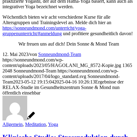
praktizierte Yogastil, der auf dem Hatha-Yoga basiert, kann auch als
integrativer Yoga bezeichnet werden.
Wöchentlich bieten wir acht verschiedene Kurse für alle
Altersgruppen und Trainingslevel an. Melde dich hier an
https://sonneundmond.com/unterricht/yoga-
gruppenunterricht/#anmeldung
und profitiere gesundheitlich davon!
Wir freuen uns auf dich! Dein Sonne & Mond Team
12. Mai 2023
/
von
Sonneundmond-Team
https://sonneundmond.com/wp-
content/uploads/2023/05/HAGOLANI_MG_8572-Kopie.jpg
1365
2048
Sonneundmond-Team
https://sonneundmond.com/wp-
content/uploads/2017/04/logo_standard.svg
Sonneundmond-
Team
2023-05-12 19:15:04
2025-04-16 10:26:13
Ergebnisse der
RELAX-Studie im Gesundheitszentrum Sonne & Mond nun
öffentlich einsehbar
Allgemein
,
Meditation
,
Yoga