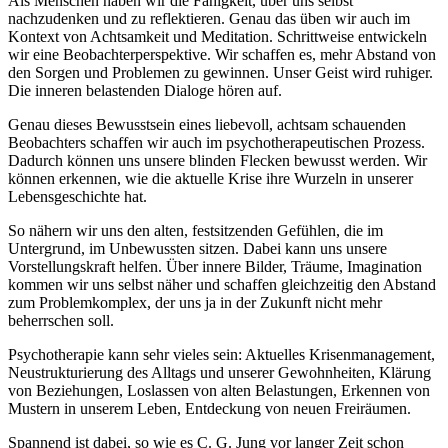
Als Menschen haben wir die Fähigkeit, über uns selbst
nachzudenken und zu reflektieren. Genau das üben wir auch im
Kontext von Achtsamkeit und Meditation. Schrittweise entwickeln
wir eine Beobachterperspektive. Wir schaffen es, mehr Abstand von
den Sorgen und Problemen zu gewinnen. Unser Geist wird ruhiger.
Die inneren belastenden Dialoge hören auf.
Genau dieses Bewusstsein eines liebevoll, achtsam schauenden
Beobachters schaffen wir auch im psychotherapeutischen Prozess.
Dadurch können uns unsere blinden Flecken bewusst werden. Wir
können erkennen, wie die aktuelle Krise ihre Wurzeln in unserer
Lebensgeschichte hat.
So nähern wir uns den alten, festsitzenden Gefühlen, die im
Untergrund, im Unbewussten sitzen. Dabei kann uns unsere
Vorstellungskraft helfen. Über innere Bilder, Träume, Imagination
kommen wir uns selbst näher und schaffen gleichzeitig den Abstand
zum Problemkomplex, der uns ja in der Zukunft nicht mehr
beherrschen soll.
Psychotherapie kann sehr vieles sein: Aktuelles Krisenmanagement,
Neustrukturierung des Alltags und unserer Gewohnheiten, Klärung
von Beziehungen, Loslassen von alten Belastungen, Erkennen von
Mustern in unserem Leben, Entdeckung von neuen Freiräumen.
Spannend ist dabei, so wie es C. G. Jung vor langer Zeit schon