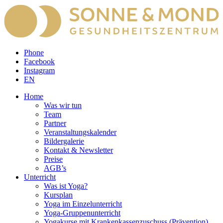
Phone
Facebook
Instagram
EN
Home
Was wir tun
Team
Partner
Veranstaltungskalender
Bildergalerie
Kontakt & Newsletter
Preise
AGB’s
Unterricht
Was ist Yoga?
Kursplan
Yoga im Einzelunterricht
Yoga-Gruppenunterricht
Yogakurse mit Krankenkassenzuschuss (Prävention)