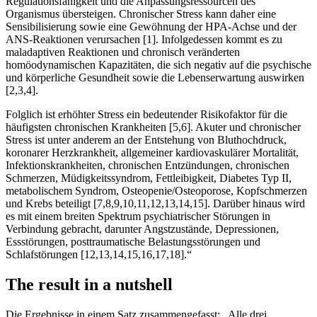
Regulationsfähigkeit und die Anpassungsressourcen des
Organismus übersteigen. Chronischer Stress kann daher eine
Sensibilisierung sowie eine Gewöhnung der HPA-Achse und der
ANS-Reaktionen verursachen [1]. Infolgedessen kommt es zu
maladaptiven Reaktionen und chronisch veränderten
homöodynamischen Kapazitäten, die sich negativ auf die psychische
und körperliche Gesundheit sowie die Lebenserwartung auswirken
[2,3,4].
Folglich ist erhöhter Stress ein bedeutender Risikofaktor für die
häufigsten chronischen Krankheiten [5,6]. Akuter und chronischer
Stress ist unter anderem an der Entstehung von Bluthochdruck,
koronarer Herzkrankheit, allgemeiner kardiovaskulärer Mortalität,
Infektionskrankheiten, chronischen Entzündungen, chronischen
Schmerzen, Müdigkeitssyndrom, Fettleibigkeit, Diabetes Typ II,
metabolischem Syndrom, Osteopenie/Osteoporose, Kopfschmerzen
und Krebs beteiligt [7,8,9,10,11,12,13,14,15]. Darüber hinaus wird
es mit einem breiten Spektrum psychiatrischer Störungen in
Verbindung gebracht, darunter Angstzustände, Depressionen,
Essstörungen, posttraumatische Belastungsstörungen und
Schlafstörungen [12,13,14,15,16,17,18].“
The result in a nutshell
Die Ergebnisse in einem Satz zusammengefasst: „Alle drei