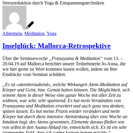
Stressreduktion durch Yoga & Entspannungstechniken
Allgemein
,
Meditation
,
Yoga
Inselglück: Mallorca-Retrospektive
Über die Seminarwoche
„Pranayama & Meditation“
vom 13. –
20.04.19 auf Mallorca berichtet unsere Teilnehmerin Jo-Anna, die
wir hier gerne zu Wort kommen lassen wollen, indem sie Ihre
Eindrücke vom Seminar schildert:
„Es ist »atemberaubend«, welche Wirkungen Atem-Meditation auf
Körper und Geist, bzw. Gemüt haben können. Die Möglichkeit, sich
seinem Atem in dieser Weise eine ganze Woche mit aller Zeit zu
widmen, war sehr, sehr spannend. Es hat mein Verständnis von
Pranayama und Meditation erweitert und auch ganz neu denken,
spüren lassen. Es hat meine Praxis wieder verändert und mein
Körper hat durch diese intensive Atemlenkung über eine Woche an
Intuition bzgl. des Atems gewonnen. Elemente daraus fließen wie
von selbst in den Asana-Ablauf ein, entwickeln sich. Es ist ein sehr
spannendes Feld, dass ich weiter kennen lernen möchte.“