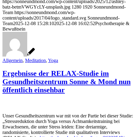
https://sonneundmond.com/wp-content/uploads/2025/12/ashley-
batz-betmVWGYcLY-unsplash.jpg
1280
1920
Sonneundmond-
Team
https://sonneundmond.com/wp-
content/uploads/2017/04/logo_standard.svg
Sonneundmond-
Team
2025-12-08 15:28:10
2025-12-08 16:02:52
Psychotherapie &
Bewußtsein
Allgemein
,
Meditation
,
Yoga
Ergebnisse der RELAX-Studie im
Gesundheitszentrum Sonne & Mond nun
öffentlich einsehbar
Unser Gesundheitszentrum war mit von der Partie bei dieser Studie:
„Stressreduktion durch Yoga versus Achtsamkeitstraining bei
Erwachsenen, die unter Stress leiden: Eine dreiarmige,
randomisierte, kontrollierte Studie mit qualitativen Interviews