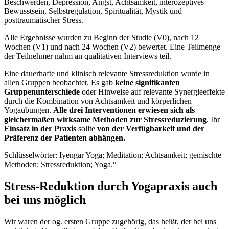
Beschwerden, Depression, Angst, Achtsamkeit, interozeptives
Bewusstsein, Selbstregulation, Spiritualität, Mystik und
posttraumatischer Stress.
Alle Ergebnisse wurden zu Beginn der Studie (V0), nach 12
Wochen (V1) und nach 24 Wochen (V2) bewertet. Eine Teilmenge
der Teilnehmer nahm an qualitativen Interviews teil.
Eine dauerhafte und klinisch relevante Stressreduktion wurde in
allen Gruppen beobachtet. Es gab
keine signifikanten
Gruppenunterschiede
oder Hinweise auf relevante Synergieeffekte
durch die Kombination von Achtsamkeit und körperlichen
Yogaübungen.
Alle drei Interventionen erwiesen sich als
gleichermaßen wirksame Methoden zur Stressreduzierung
. Ihr
Einsatz in der Praxis
sollte
von der Verfügbarkeit und der
Präferenz der Patienten abhängen.
Schlüsselwörter: Iyengar Yoga; Meditation; Achtsamkeit; gemischte
Methoden; Stressreduktion; Yoga.“
Stress-Reduktion durch Yogapraxis auch
bei uns möglich
Wir waren der og. ersten Gruppe zugehörig, das heißt, der bei uns