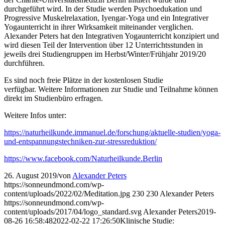
durchgeführt wird. In der Studie werden Psychoedukation und
Progressive Muskelrelaxation, Iyengar-Yoga und ein Integrativer
Yogaunterricht in ihrer Wirksamkeit miteinander verglichen.
Alexander Peters hat den Integrativen Yogaunterricht konzipiert und
wird diesen Teil der Intervention über 12 Unterrichtsstunden in
jeweils drei Studiengruppen im Herbst/Winter/Frühjahr 2019/20
durchführen.
Es sind noch freie Plätze in der kostenlosen Studie
verfügbar. Weitere Informationen zur Studie und Teilnahme können
direkt im Studienbüro erfragen.
Weitere Infos unter:
https://naturheilkunde.immanuel.de/forschung/aktuelle-studien/yoga-
und-entspannungstechniken-zur-stressreduktion/
https://www.facebook.com/Naturheilkunde.Berlin
26. August 2019
/
von
Alexander Peters
https://sonneundmond.com/wp-
content/uploads/2022/02/Meditation.jpg
230
230
Alexander Peters
https://sonneundmond.com/wp-
content/uploads/2017/04/logo_standard.svg
Alexander Peters
2019-
08-26 16:58:48
2022-02-22 17:26:50
Klinische Studie: