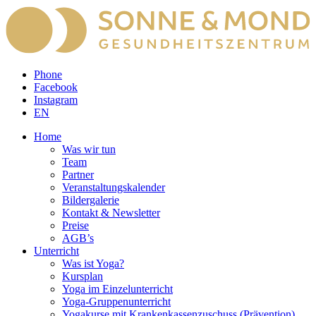
Phone
Facebook
Instagram
EN
Home
Was wir tun
Team
Partner
Veranstaltungskalender
Bildergalerie
Kontakt & Newsletter
Preise
AGB’s
Unterricht
Was ist Yoga?
Kursplan
Yoga im Einzelunterricht
Yoga-Gruppenunterricht
Yogakurse mit Krankenkassenzuschuss (Prävention)