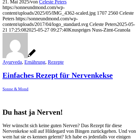
21. Mai 2025
/
von
Celeste Peters
https://sonneundmond.com/wp-
content/uploads/2025/05/IMG_4362-scaled.jpg
1707
2560
Celeste
Peters
https://sonneundmond.com/wp-
content/uploads/2017/04/logo_standard.svg
Celeste Peters
2025-05-
21 17:25:08
2025-05-27 09:27:40
Knuspriges Nuss-Zimt-Granola
Ayurveda
,
Ernährung
,
Rezepte
Einfaches Rezept für Nervenkekse
Sonne & Mond
Du hast ja Nerven!
Wer wünscht sich keine guten Nerven? Das Rezept für diese
Nervenkekse soll auf Hildegard von Bingen zurückgehen. Und von
wem hat sie es kennen gelernt? Ich habe es jedenfalls vor einigen