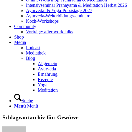
Intensivseminar Pranayama & Meditation Herbst 2026
Ayurveda- & Yoga-Praxistage 2027
Ayurveda-Weiterbildungsseminare
Koch-Workshops
Community
Vorträge: after work talks
Shop
Media
Podcast
Mediathek
Blog
Allgemein
Ayurveda
Ernährung
Rezepte
Yoga
Meditation
Suche
Menü
Menü
Schlagwortarchiv für:
Gewürze