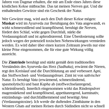
Jahren von Dagmar erhalten, die mir am Ende eines Jahres diese
köstlichen Kekse mitbrachte. Das tat meinen Nerven gut. Und die
enthaltenden Gewürze sind ein Geschenk der Natur.
Wer Gewürze mag, wird auch den Duft dieser Kekse mögen:
Muskat
wird im Ayurveda zur Beruhigung des Vata angewandt, es
wirkt schmerzstillend und krampflösend, beruhigt die Nerven,
fördert den Schlaf, wirkt gegen Durchfall, stärkt die
Verdauungskraft und ist aphrodisierend. Eine Überdosierung sollte
jedoch wegen der potenziell toxischen Nebenwirkungen vermieden
werden. Es wird daher über einen kurzen Zeitraum jeweils nur eine
kleine Prise eingenommen, die für eine gute Wirkung völlig
ausreicht.
Die
Zimtrinde
beruhigt und stärkt gemäß dem traditionellen
Verständnis des Ayurveda das Herz
(Sadhaka),
erwärmt die Nieren,
regt den Kreislauf und die Durchblutung an und verbessert
Agni
,
das Stoffwechsel- und Verdauungsfeuer. Zimt ist von
sattvischer
Natur. Es beruhigt
Vata
(erwärmend, schmerzlindernd,
spasmolytisch) und baut
Kapha
ab (stoffwechselanregend,
schleimlösend). Innerlich eingenommen wirkt das Rindenpulver
magenstärkend und krampflösend, appetitanregend, karminativ,
entzündungs- und durchfallhemmend und beseitigt
Ama
(Verdauungstoxine). Ich werde die duftenden Zimtbäume in den
Western Ghats auf meinen Reisen durch Südindien nicht so schnell