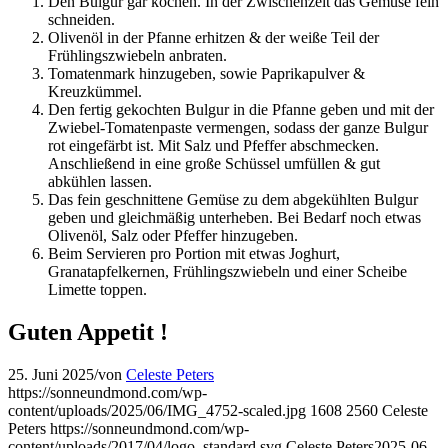
Den Bulgur gar kochen. In der Zwischenzeit das Gemüse fein
schneiden.
Olivenöl in der Pfanne erhitzen & der weiße Teil der
Frühlingszwiebeln anbraten.
Tomatenmark hinzugeben, sowie Paprikapulver &
Kreuzkümmel.
Den fertig gekochten Bulgur in die Pfanne geben und mit der
Zwiebel-Tomatenpaste vermengen, sodass der ganze Bulgur
rot eingefärbt ist. Mit Salz und Pfeffer abschmecken.
Anschließend in eine große Schüssel umfüllen & gut
abkühlen lassen.
Das fein geschnittene Gemüse zu dem abgekühlten Bulgur
geben und gleichmäßig unterheben. Bei Bedarf noch etwas
Olivenöl, Salz oder Pfeffer hinzugeben.
Beim Servieren pro Portion mit etwas Joghurt,
Granatapfelkernen, Frühlingszwiebeln und einer Scheibe
Limette toppen.
Guten Appetit !
25. Juni 2025
/
von
Celeste Peters
https://sonneundmond.com/wp-
content/uploads/2025/06/IMG_4752-scaled.jpg
1608
2560
Celeste
Peters
https://sonneundmond.com/wp-
content/uploads/2017/04/logo_standard.svg
Celeste Peters
2025-06-