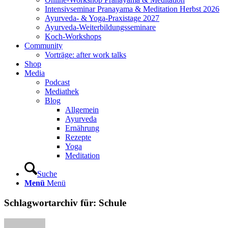
Intensivseminar Pranayama & Meditation Herbst 2026
Ayurveda- & Yoga-Praxistage 2027
Ayurveda-Weiterbildungsseminare
Koch-Workshops
Community
Vorträge: after work talks
Shop
Media
Podcast
Mediathek
Blog
Allgemein
Ayurveda
Ernährung
Rezepte
Yoga
Meditation
Suche
Menü
Menü
Schlagwortarchiv für:
Schule