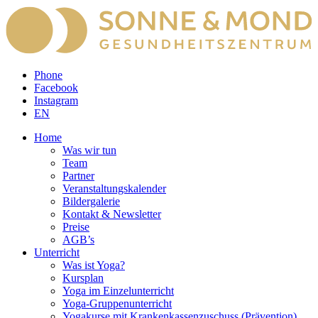
Phone
Facebook
Instagram
EN
Home
Was wir tun
Team
Partner
Veranstaltungskalender
Bildergalerie
Kontakt & Newsletter
Preise
AGB’s
Unterricht
Was ist Yoga?
Kursplan
Yoga im Einzelunterricht
Yoga-Gruppenunterricht
Yogakurse mit Krankenkassenzuschuss (Prävention)