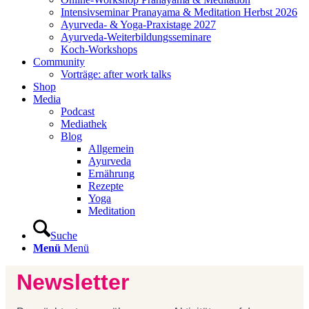
Intensivseminar Pranayama & Meditation Herbst 2026
Ayurveda- & Yoga-Praxistage 2027
Ayurveda-Weiterbildungsseminare
Koch-Workshops
Community
Vorträge: after work talks
Shop
Media
Podcast
Mediathek
Blog
Allgemein
Ayurveda
Ernährung
Rezepte
Yoga
Meditation
Suche
Menü
Menü
Newsletter