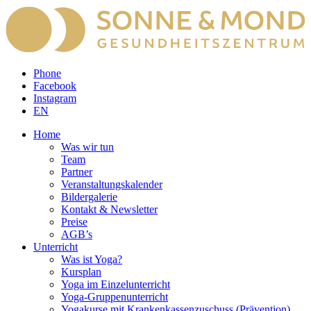
Phone
Facebook
Instagram
EN
Home
Was wir tun
Team
Partner
Veranstaltungskalender
Bildergalerie
Kontakt & Newsletter
Preise
AGB’s
Unterricht
Was ist Yoga?
Kursplan
Yoga im Einzelunterricht
Yoga-Gruppenunterricht
Yogakurse mit Krankenkassenzuschuss (Prävention)