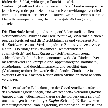
fördert den Schlaf, wirkt gegen Durchfall, stärkt die
Verdauungskraft und ist aphrodisierend. Eine Überdosierung sollte
jedoch wegen der potenziell toxischen Nebenwirkungen vermieden
werden. Es wird daher über einen kurzen Zeitraum jeweils nur eine
kleine Prise eingenommen, die für eine gute Wirkung völlig
ausreicht.
Die
Zimtrinde
beruhigt und stärkt gemäß dem traditionellen
Verständnis des Ayurveda das Herz
(Sadhaka),
erwärmt die Nieren,
regt den Kreislauf und die Durchblutung an und verbessert
Agni
,
das Stoffwechsel- und Verdauungsfeuer. Zimt ist von
sattvischer
Natur. Es beruhigt
Vata
(erwärmend, schmerzlindernd,
spasmolytisch) und baut
Kapha
ab (stoffwechselanregend,
schleimlösend). Innerlich eingenommen wirkt das Rindenpulver
magenstärkend und krampflösend, appetitanregend, karminativ,
entzündungs- und durchfallhemmend und beseitigt
Ama
(Verdauungstoxine). Ich werde die duftenden Zimtbäume in den
Western Ghats auf meinen Reisen durch Südindien nicht so schnell
vergessen.
Die bitter-scharfen Blütenknospen der
Gewürznelken
entfachen
das Verdauungsfeuer
(Agni)
und »verbrennen« Verdauungstoxine
(amapachana
). Gleichzeitig klären sie die Körperkanäle
(Srotas
)
und beseitigen überschüssiges
Kapha
(Schleim). Nelken wirken
verdauungsfördend, blähungswidrig, krampflösend, hustenstillend