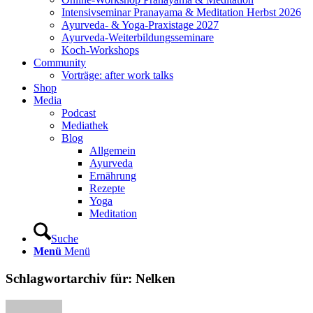
Intensivseminar Pranayama & Meditation Herbst 2026
Ayurveda- & Yoga-Praxistage 2027
Ayurveda-Weiterbildungsseminare
Koch-Workshops
Community
Vorträge: after work talks
Shop
Media
Podcast
Mediathek
Blog
Allgemein
Ayurveda
Ernährung
Rezepte
Yoga
Meditation
Suche
Menü
Menü
Schlagwortarchiv für:
Nelken