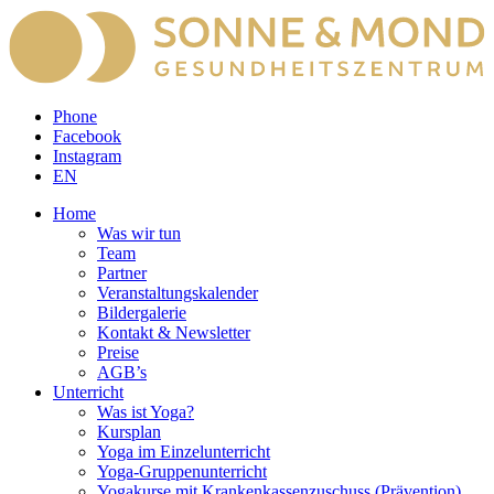
Phone
Facebook
Instagram
EN
Home
Was wir tun
Team
Partner
Veranstaltungskalender
Bildergalerie
Kontakt & Newsletter
Preise
AGB’s
Unterricht
Was ist Yoga?
Kursplan
Yoga im Einzelunterricht
Yoga-Gruppenunterricht
Yogakurse mit Krankenkassenzuschuss (Prävention)