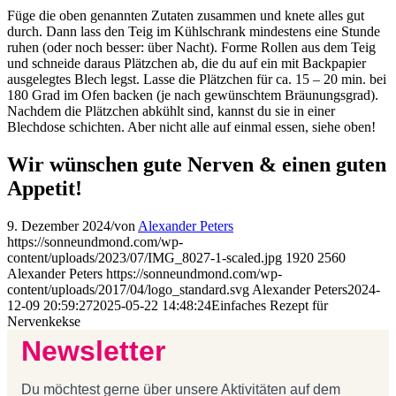
Füge die oben genannten Zutaten zusammen und knete alles gut
durch. Dann lass den Teig im Kühlschrank mindestens eine Stunde
ruhen (oder noch besser: über Nacht). Forme Rollen aus dem Teig
und schneide daraus Plätzchen ab, die du auf ein mit Backpapier
ausgelegtes Blech legst. Lasse die Plätzchen für ca. 15 – 20 min. bei
180 Grad im Ofen backen (je nach gewünschtem Bräunungsgrad).
Nachdem die Plätzchen abkühlt sind, kannst du sie in einer
Blechdose schichten. Aber nicht alle auf einmal essen, siehe oben!
Wir wünschen gute Nerven & einen guten
Appetit!
9. Dezember 2024
/
von
Alexander Peters
https://sonneundmond.com/wp-
content/uploads/2023/07/IMG_8027-1-scaled.jpg
1920
2560
Alexander Peters
https://sonneundmond.com/wp-
content/uploads/2017/04/logo_standard.svg
Alexander Peters
2024-
12-09 20:59:27
2025-05-22 14:48:24
Einfaches Rezept für
Nervenkekse
Newsletter
Du möchtest gerne über unsere Aktivitäten auf dem