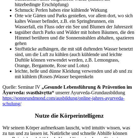
hitzebedingte Erschöpfung)
Schmuck: Perlen haben eine kühlende Wirkung
Orte wie Gärten und Parks genießen, vor allem dort, wo sich
kaltes Wasser befindet, z.B. ein Springbrunnen, ein
Wasserfall, ein Fluss oder ein See und Blumen der Jahreszeit
tagsüber durch Parks und Wälder mit hohen Bäumen, die den
Himmel berühren und die Sonnenstrahlen abhalten, spazieren
gehen
Stoffstücke aufhängen, die mit süß duftenden Wasser benetzt
sind, um die Luft zu kühlen (auch kühlende und leichte
Duftöle können verwendet werden, z.B. Lemongrass,
Orange, Bergamotte, Rose und Lotus)
leichte, helle und dünne Kleidung verwenden und ab und zu
mit kühlem (Rosen-)Wasser besprenkeln
Quelle: Seminar IV
„Gesunde Lebensführung & Prävention im
Āyurveda: svasthāvṛtta“
unserer Ayurveda-Grundausbildung
https://sonneundmond.com/ausbildung/online-jahres-ayurveda-
schulung/
Nutze die Körperintelligenz
Wir seinem Körper aufmerksam lauscht, wird intuitiv wissen, was
zu tun und zu lassen ist. Natürliche und schnelle Abhilfe können