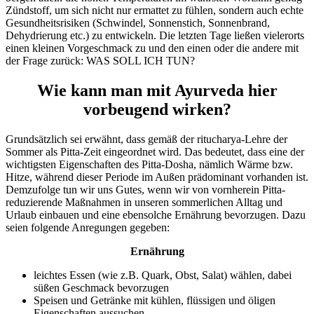
Zündstoff, um sich nicht nur ermattet zu fühlen, sondern auch echte
Gesundheitsrisiken (Schwindel, Sonnenstich, Sonnenbrand,
Dehydrierung etc.) zu entwickeln. Die letzten Tage ließen vielerorts
einen kleinen Vorgeschmack zu und den einen oder die andere mit
der Frage zurück: WAS SOLL ICH TUN?
Wie kann man mit Ayurveda hier
vorbeugend wirken?
Grundsätzlich sei erwähnt, dass gemäß der ritucharya-Lehre der
Sommer als Pitta-Zeit eingeordnet wird. Das bedeutet, dass eine der
wichtigsten Eigenschaften des Pitta-Dosha, nämlich Wärme bzw.
Hitze, während dieser Periode im Außen prädominant vorhanden ist.
Demzufolge tun wir uns Gutes, wenn wir von vornherein Pitta-
reduzierende Maßnahmen in unseren sommerlichen Alltag und
Urlaub einbauen und eine ebensolche Ernährung bevorzugen. Dazu
seien folgende Anregungen gegeben:
Ernährung
leichtes Essen (wie z.B. Quark, Obst, Salat) wählen, dabei
süßen Geschmack bevorzugen
Speisen und Getränke mit kühlen, flüssigen und öligen
Eigenschaften aussuchen