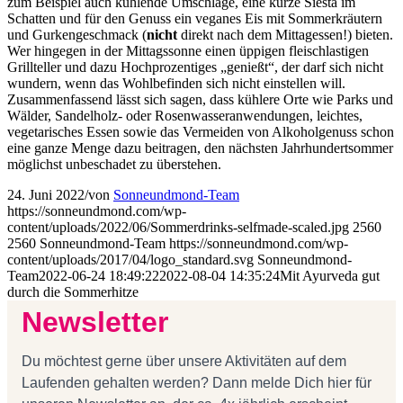
zum Beispiel auch kühlende Umschläge, eine kurze Siesta im
Schatten und für den Genuss ein veganes Eis mit Sommerkräutern
und Gurkengeschmack (
nicht
direkt nach dem Mittagessen!) bieten.
Wer hingegen in der Mittagssonne einen üppigen fleischlastigen
Grillteller und dazu Hochprozentiges „genießt“, der darf sich nicht
wundern, wenn das Wohlbefinden sich nicht einstellen will.
Zusammenfassend lässt sich sagen, dass kühlere Orte wie Parks und
Wälder, Sandelholz- oder Rosenwasseranwendungen, leichtes,
vegetarisches Essen sowie das Vermeiden von Alkoholgenuss schon
eine ganze Menge dazu beitragen, den nächsten Jahrhundertsommer
möglichst unbeschadet zu überstehen.
24. Juni 2022
/
von
Sonneundmond-Team
https://sonneundmond.com/wp-
content/uploads/2022/06/Sommerdrinks-selfmade-scaled.jpg
2560
2560
Sonneundmond-Team
https://sonneundmond.com/wp-
content/uploads/2017/04/logo_standard.svg
Sonneundmond-
Team
2022-06-24 18:49:22
2022-08-04 14:35:24
Mit Ayurveda gut
durch die Sommerhitze
Newsletter
Du möchtest gerne über unsere Aktivitäten auf dem
Laufenden gehalten werden? Dann melde Dich hier für