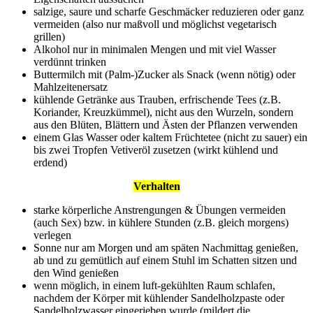
salzige, saure und scharfe Geschmäcker reduzieren oder ganz
vermeiden (also nur maßvoll und möglichst vegetarisch
grillen)
Alkohol nur in minimalen Mengen und mit viel Wasser
verdünnt trinken
Buttermilch mit (Palm-)Zucker als Snack (wenn nötig) oder
Mahlzeitenersatz
kühlende Getränke aus Trauben, erfrischende Tees (z.B.
Koriander, Kreuzkümmel), nicht aus den Wurzeln, sondern
aus den Blüten, Blättern und Ästen der Pflanzen verwenden
einem Glas Wasser oder kaltem Früchtetee (nicht zu sauer) ein
bis zwei Tropfen Vetiveröl zusetzen (wirkt kühlend und
erdend)
Verhalten
starke körperliche Anstrengungen & Übungen vermeiden
(auch Sex) bzw. in kühlere Stunden (z.B. gleich morgens)
verlegen
Sonne nur am Morgen und am späten Nachmittag genießen,
ab und zu gemütlich auf einem Stuhl im Schatten sitzen und
den Wind genießen
wenn möglich, in einem luft-gekühlten Raum schlafen,
nachdem der Körper mit kühlender Sandelholzpaste oder
Sandelholzwasser eingerieben wurde (mildert die