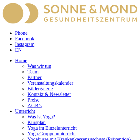
Phone
Facebook
Instagram
EN
Home
Was wir tun
Team
Partner
Veranstaltungskalender
Bildergalerie
Kontakt & Newsletter
Preise
AGB’s
Unterricht
Was ist Yoga?
Kursplan
Yoga im Einzelunterricht
Yoga-Gruppenunterricht
Yogakurse mit Krankenkassenzuschuss (Prävention)