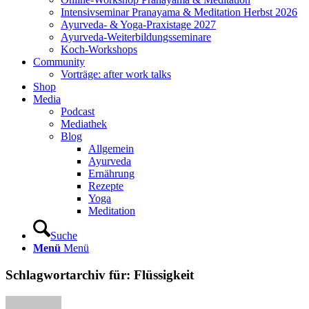
Intensivseminar Pranayama & Meditation Herbst 2026
Ayurveda- & Yoga-Praxistage 2027
Ayurveda-Weiterbildungsseminare
Koch-Workshops
Community
Vorträge: after work talks
Shop
Media
Podcast
Mediathek
Blog
Allgemein
Ayurveda
Ernährung
Rezepte
Yoga
Meditation
Suche
Menü
Menü
Schlagwortarchiv für:
Flüssigkeit