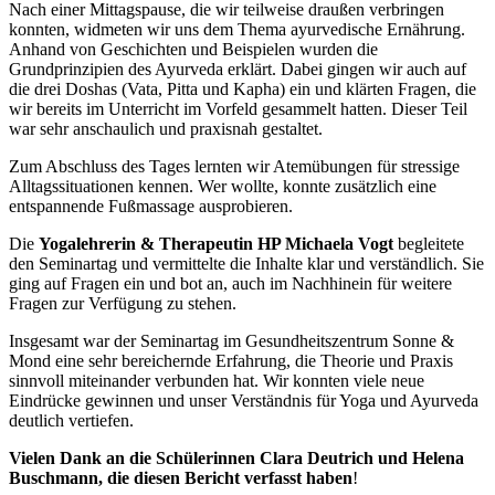
Nach einer Mittagspause, die wir teilweise draußen verbringen
konnten, widmeten wir uns dem Thema ayurvedische Ernährung.
Anhand von Geschichten und Beispielen wurden die
Grundprinzipien des Ayurveda erklärt. Dabei gingen wir auch auf
die drei Doshas (Vata, Pitta und Kapha) ein und klärten Fragen, die
wir bereits im Unterricht im Vorfeld gesammelt hatten. Dieser Teil
war sehr anschaulich und praxisnah gestaltet.
Zum Abschluss des Tages lernten wir Atemübungen für stressige
Alltagssituationen kennen. Wer wollte, konnte zusätzlich eine
entspannende Fußmassage ausprobieren.
Die
Yogalehrerin & Therapeutin HP Michaela Vogt
begleitete
den Seminartag und vermittelte die Inhalte klar und verständlich. Sie
ging auf Fragen ein und bot an, auch im Nachhinein für weitere
Fragen zur Verfügung zu stehen.
Insgesamt war der Seminartag im Gesundheitszentrum Sonne &
Mond eine sehr bereichernde Erfahrung, die Theorie und Praxis
sinnvoll miteinander verbunden hat. Wir konnten viele neue
Eindrücke gewinnen und unser Verständnis für Yoga und Ayurveda
deutlich vertiefen.
Vielen Dank an die Schülerinnen Clara Deutrich und Helena
Buschmann, die diesen Bericht verfasst haben
!