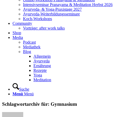
Intensivseminar Pranayama & Meditation Herbst 2026
Ayurveda- & Yoga-Praxistage 2027
Ayurveda-Weiterbildungsseminare
Koch-Workshops
Community
Vorträge: after work talks
Shop
Media
Podcast
Mediathek
Blog
Allgemein
Ayurveda
Ernährung
Rezepte
Yoga
Meditation
Suche
Menü
Menü
Schlagwortarchiv für:
Gymnasium