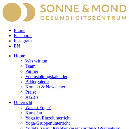
Phone
Facebook
Instagram
EN
Home
Was wir tun
Team
Partner
Veranstaltungskalender
Bildergalerie
Kontakt & Newsletter
Preise
AGB’s
Unterricht
Was ist Yoga?
Kursplan
Yoga im Einzelunterricht
Yoga-Gruppenunterricht
Yogakurse mit Krankenkassenzuschuss (Prävention)