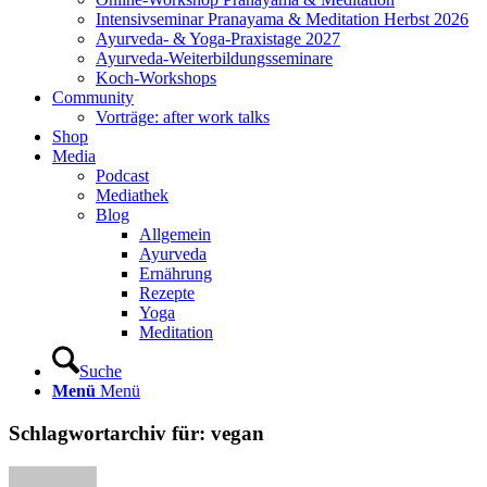
Intensivseminar Pranayama & Meditation Herbst 2026
Ayurveda- & Yoga-Praxistage 2027
Ayurveda-Weiterbildungsseminare
Koch-Workshops
Community
Vorträge: after work talks
Shop
Media
Podcast
Mediathek
Blog
Allgemein
Ayurveda
Ernährung
Rezepte
Yoga
Meditation
Suche
Menü
Menü
Schlagwortarchiv für:
vegan