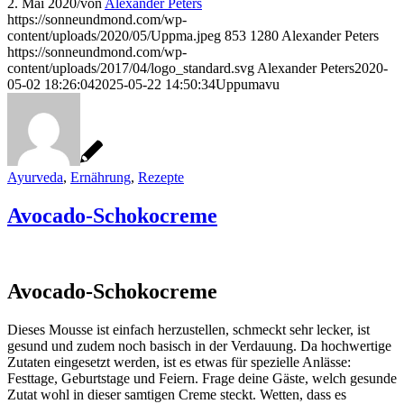
2. Mai 2020
/
von
Alexander Peters
https://sonneundmond.com/wp-
content/uploads/2020/05/Uppma.jpeg
853
1280
Alexander Peters
https://sonneundmond.com/wp-
content/uploads/2017/04/logo_standard.svg
Alexander Peters
2020-
05-02 18:26:04
2025-05-22 14:50:34
Uppumavu
Ayurveda
,
Ernährung
,
Rezepte
Avocado-Schokocreme
Avocado-Schokocreme
Dieses Mousse ist einfach herzustellen, schmeckt sehr lecker, ist
gesund und zudem noch basisch in der Verdauung. Da hochwertige
Zutaten eingesetzt werden, ist es etwas für spezielle Anlässe:
Festtage, Geburtstage und Feiern. Frage deine Gäste, welch gesunde
Zutat wohl in dieser samtigen Creme steckt. Wetten, dass es