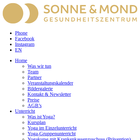
Phone
Facebook
Instagram
EN
Home
Was wir tun
Team
Partner
Veranstaltungskalender
Bildergalerie
Kontakt & Newsletter
Preise
AGB’s
Unterricht
Was ist Yoga?
Kursplan
Yoga im Einzelunterricht
Yoga-Gruppenunterricht
Yogakurse mit Krankenkassenzuschuss (Prävention)